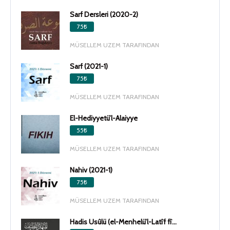
Sarf Dersleri (2020-2)
75₺
MÜSELLEM UZEM TARAFINDAN
Sarf (2021-1)
75₺
MÜSELLEM UZEM TARAFINDAN
El-Hediyyetü’l-Alaiyye
55₺
MÜSELLEM UZEM TARAFINDAN
Nahiv (2021-1)
75₺
MÜSELLEM UZEM TARAFINDAN
Hadis Usûlü (el-Menhelü’l-Latîf fî...