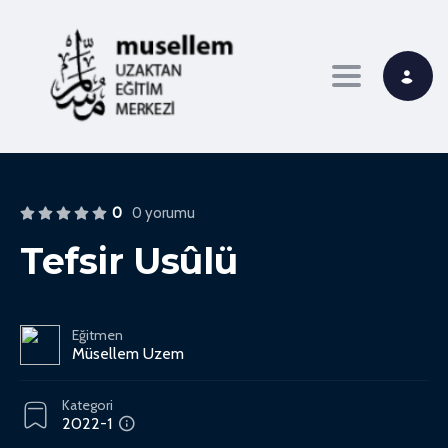
Toggle navi
0
0 yorumu
Tefsir Usûlü
Eğitmen
Müsellem Uzem
Kategori
2022-1