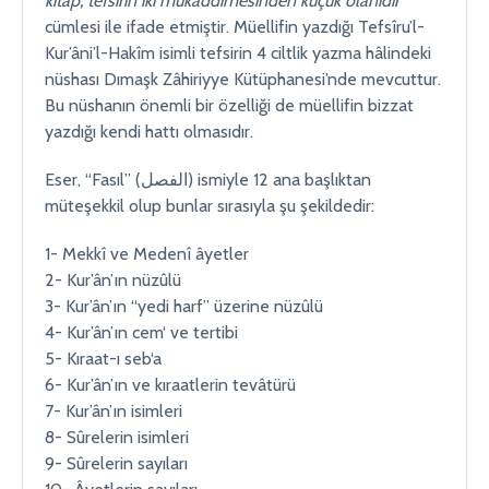
kitap, tefsirin iki mukaddimesinden küçük olanıdır
”
cümlesi ile ifade etmiştir. Müellifin yazdığı Tefsîru’l-
Kur’âni’l-Hakîm isimli tefsirin 4 ciltlik yazma hâlindeki
nüshası Dımaşk Zâhiriyye Kütüphanesi’nde mevcuttur.
Bu nüshanın önemli bir özelliği de müellifin bizzat
yazdığı kendi hattı olmasıdır.
Eser, “Fasıl” (الفصل) ismiyle 12 ana başlıktan
müteşekkil olup bunlar sırasıyla şu şekildedir:
1- Mekkî ve Medenî âyetler
2- Kur’ân’ın nüzûlü
3- Kur’ân’ın “yedi harf” üzerine nüzûlü
4- Kur’ân’ın cem‘ ve tertibi
5- Kıraat-ı seb‘a
6- Kur’ân’ın ve kıraatlerin tevâtürü
7- Kur’ân’ın isimleri
8- Sûrelerin isimleri
9- Sûrelerin sayıları