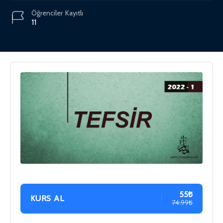
Öğrenciler
Kayıtlı
11
55₺
KURS AL
74.99₺