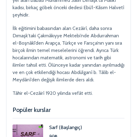
yer alan babası Muhammed Sâlih Dımaşk’ta Mâlikî
kadısı, birkaç göbek önceki dedesi Ebü’l-Kāsım Halvetî
şeyhidir.
İlk eğitimini babasından alan Cezâirî, daha sonra
Dımaşk’taki Çakmâkıyye Mektebi’nde Abdurrahman
el-Boşnâkī’den Arapça, Türkçe ve Farsça’nın yanı sıra
birçok ilmin temel meselelerini öğrendi. Ayrıca Türk
hocalarından matematik, astronomi ve tarih gibi
ilimler tahsil etti. Ölünceye kadar yanından ayrılmadığı
ve en çok etkilendiği hocası Abdülganî b. Tâlib el-
Meydânî’den değişik ilimlerde ders aldı.
Tâhir el-Cezâirî 1920 yılında vefât etti.
Popüler kurslar
Sarf (Başlangıç)
90₺