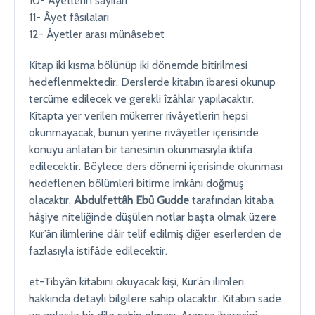
10- Âyetlerin sayıları
11- Âyet fâsılaları
12- Âyetler arası münâsebet
Kitap iki kısma bölünüp iki dönemde bitirilmesi
hedeflenmektedir. Derslerde kitabın ibaresi okunup
tercüme edilecek ve gerekli îzâhlar yapılacaktır.
Kitapta yer verilen mükerrer rivâyetlerin hepsi
okunmayacak, bunun yerine rivâyetler içerisinde
konuyu anlatan bir tanesinin okunmasıyla iktifa
edilecektir. Böylece ders dönemi içerisinde okunması
hedeflenen bölümleri bitirme imkânı doğmuş
olacaktır.
Abdulfettâh Ebû Gudde
tarafından kitaba
hâşiye niteliğinde düşülen notlar başta olmak üzere
Kur’ân ilimlerine dâir telif edilmiş diğer eserlerden de
fazlasıyla istifâde edilecektir.
et-Tibyân kitabını okuyacak kişi, Kur’ân ilimleri
hakkında detaylı bilgilere sahip olacaktır. Kitabın sade