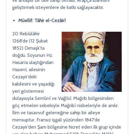
ve anlaşılır bir dile sahip olması, Arapça ibaresini
geliştirmek isteyenlere de katkı sağlayacaktır.
Müellif: Tâhir el-Cezâirî
20 Rebîülâhir
1268’de (12 Şubat
1852) Dımaşk’ta
doğdu. Soyunun Hz.
Hasan’a ulaştığından
Hasenî, ailesinin
Cezayir’deki
kabilesini ve yaşadığı
yeri göstermesi
dolayısıyla Sem‘ûnî ve Vağlîsî, Mağrib bölgesinden
göç etmeleri sebebiyle Mağribî nisbeleriyle de anılır.
İlim ve tasavvuf geleneğine sahip bir aileye
mensuptur. Fransız işgali yüzünden 1847’de
Cezayir’den Şam bölgesine hicret eden ilk grup içinde