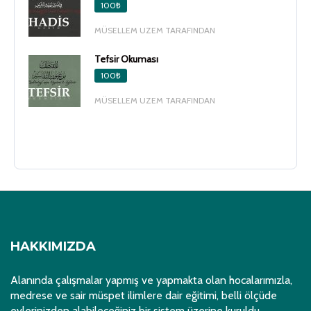
100₺
MÜSELLEM UZEM TARAFINDAN
Tefsir Okuması
100₺
MÜSELLEM UZEM TARAFINDAN
HAKKIMIZDA
Alanında çalışmalar yapmış ve yapmakta olan hocalarımızla,
medrese ve sair müspet ilimlere dair eğitimi, belli ölçüde
evlerinizden alabileceğiniz bir sistem üzerine kuruldu