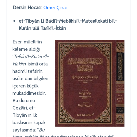
Dersin Hocası:
Ömer Çınar
et-Tibyân Li Ba’di’l-Mebâhisi’l-Muteallekati bi’l-
Kur’ân ‘alâ Tarîki’l-İtkân
Eser, müellifin
kaleme aldığı
‘
Tefsîru’l-Kur’âni’l-
Hakîm
’ isimli orta
hacimli tefsirin,
usûle dair bilgileri
içeren küçük
mukaddimesidir.
Bu durumu
Cezâirî, et-
Tibyân’ın ilk
baskısının kapak
sayfasında: “
Bu