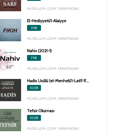
MÜSELLEM UZEM TARAFINDAN
El-Hediyyetü’l-Alaiyye
55₺
MÜSELLEM UZEM TARAFINDAN
Nahiv (2021-1)
75₺
MÜSELLEM UZEM TARAFINDAN
Hadis Usûlü (el-Menhelü’l-Latîf fî...
100₺
MÜSELLEM UZEM TARAFINDAN
Tefsir Okuması
100₺
MÜSELLEM UZEM TARAFINDAN