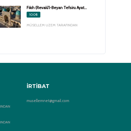
Fıkıh (Revaiü’l-Beyan Tefsiru Âyat...
100₺
MÜSELLEM UZEM TARAFINDAN
İRTIBAT
musellemnet@gmail.com
INDAN
INDAN