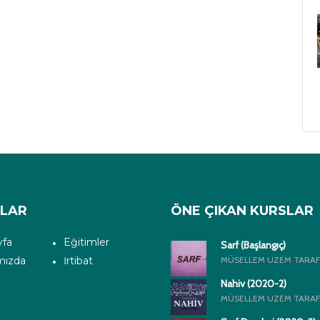
ALAR
ÖNE ÇIKAN KURSLAR
yfa
Eğitimler
Sarf (Başlangıç)
mızda
İrtibat
MÜSELLEM UZEM TARAF
Nahiv (2020-2)
MÜSELLEM UZEM TARAF