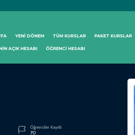
YFA
YENI DÖNEM
TÜM KURSLAR
PAKET KURSLAR
NIN AÇIK HESABI
ÖĞRENCI HESABI
Öğrenciler
Kayıtlı
70