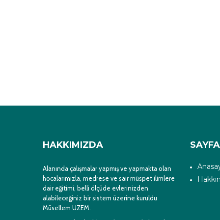
HAKKIMIZDA
SAYF
Anasa
Alanında çalışmalar yapmış ve yapmakta olan
hocalarımızla, medrese ve sair müspet ilimlere
Hakkı
dair eğitimi, belli ölçüde evlerinizden
alabileceğiniz bir sistem üzerine kuruldu
Müsellem UZEM.