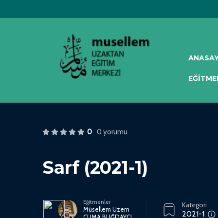
ANASA
EĞITME
0
0 yorumu
Sarf (2021-1)
Eğitmenler
Kategori
Müsellem Uzem
2021-1
CUMA BUĞDAYCI