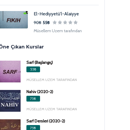
El-Hediyyetü'l-Alaiyye
90₺
55₺
Müsellem Uzem tarafından
Öne Çıkan Kurslar
Sarf (Başlangıç)
55₺
MÜSELLEM UZEM TARAFINDAN
Nahiv (2020-2)
75₺
MÜSELLEM UZEM TARAFINDAN
Sarf Dersleri (2020-2)
75₺