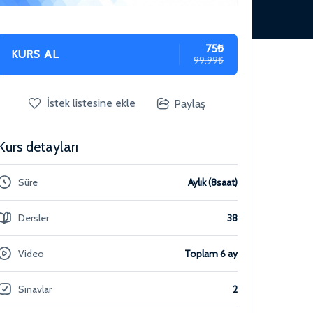
75₺
KURS AL
99.99₺
İstek listesine ekle
Paylaş
Kurs detayları
Süre
Aylık (8saat)
Dersler
38
Video
Toplam 6 ay
Sınavlar
2