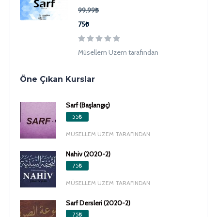
99.99₺
75₺
Müsellem Uzem tarafından
Öne Çıkan Kurslar
Sarf (Başlangıç)
55₺
MÜSELLEM UZEM TARAFINDAN
Nahiv (2020-2)
75₺
MÜSELLEM UZEM TARAFINDAN
Sarf Dersleri (2020-2)
75₺