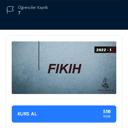
Öğrenciler
Kayıtlı
7
55₺
KURS AL
90₺