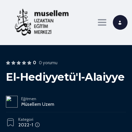
Toggle navi
0
0 yorumu
El-Hediyyetü'l-Alaiyye
Eğitmen
Müsellem Uzem
Kategori
2022-1