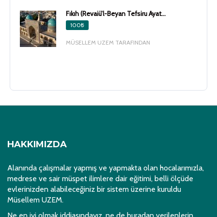
Fıkıh (Revaiü’l-Beyan Tefsiru Âyat...
100₺
MÜSELLEM UZEM TARAFINDAN
HAKKIMIZDA
Alanında çalışmalar yapmış ve yapmakta olan hocalarımızla,
medrese ve sair müspet ilimlere dair eğitimi, belli ölçüde
evlerinizden alabileceğiniz bir sistem üzerine kuruldu
Müsellem UZEM.
Ne en iyi olmak iddiasındayız, ne de buradan verilenlerin