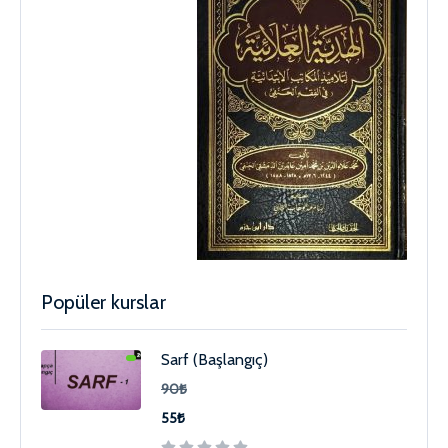
Popüler kurslar
Sarf (Başlangıç)
90₺
55₺