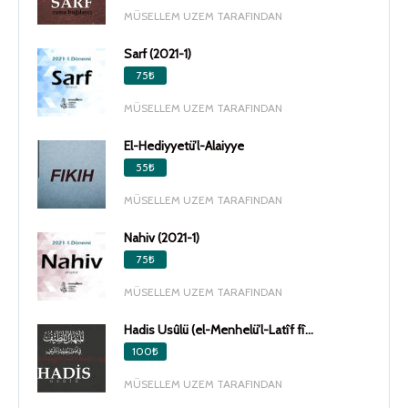
MÜSELLEM UZEM TARAFINDAN
Sarf (2021-1)
75₺
MÜSELLEM UZEM TARAFINDAN
El-Hediyyetü’l-Alaiyye
55₺
MÜSELLEM UZEM TARAFINDAN
Nahiv (2021-1)
75₺
MÜSELLEM UZEM TARAFINDAN
Hadis Usûlü (el-Menhelü’l-Latîf fî...
100₺
MÜSELLEM UZEM TARAFINDAN