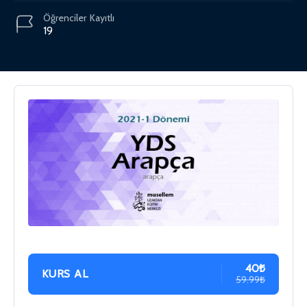
Öğrenciler
Kayıtlı
19
40₺
KURS AL
59.99₺