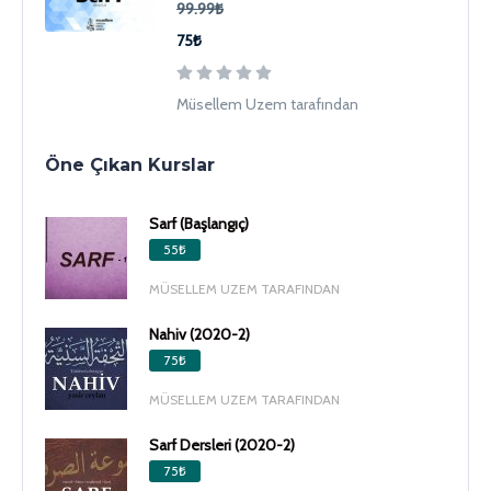
99.99₺
75₺
Müsellem Uzem tarafından
Öne Çıkan Kurslar
Sarf (Başlangıç)
55₺
MÜSELLEM UZEM TARAFINDAN
Nahiv (2020-2)
75₺
MÜSELLEM UZEM TARAFINDAN
Sarf Dersleri (2020-2)
75₺