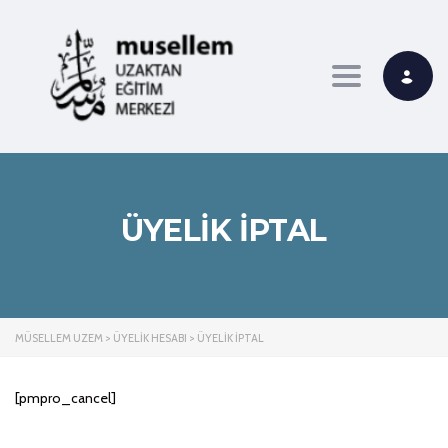
Toggle navi
ÜYELIK İPTAL
MÜSELLEM UZEM
>
ÜYELIK HESABI
>
ÜYELIK İPTAL
[pmpro_cancel]