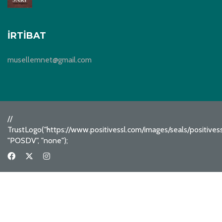
İRTIBAT
musellemnet@gmail.com
//
TrustLogo("https://www.positivessl.com/images/seals/positive
"POSDV", "none");