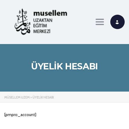
Toggle navi
ÜYELIK HESABI
MÜSELLEM UZEM
>
ÜYELIK HESABI
[pmpro_account]