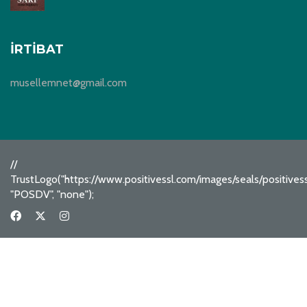
İRTIBAT
musellemnet@gmail.com
//
TrustLogo("https://www.positivessl.com/images/seals/positive
"POSDV", "none");