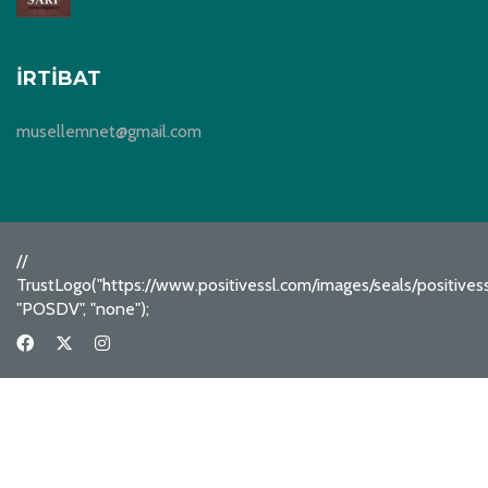
İRTIBAT
musellemnet@gmail.com
//
TrustLogo("https://www.positivessl.com/images/seals/positive
"POSDV", "none");