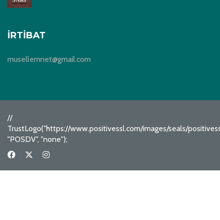
İRTIBAT
musellemnet@gmail.com
//
TrustLogo("https://www.positivessl.com/images/seals/positive
"POSDV", "none");