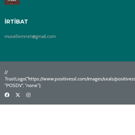
İRTIBAT
musellemnet@gmail.com
//
TrustLogo("https://www.positivessl.com/images/seals/positive
"POSDV", "none");