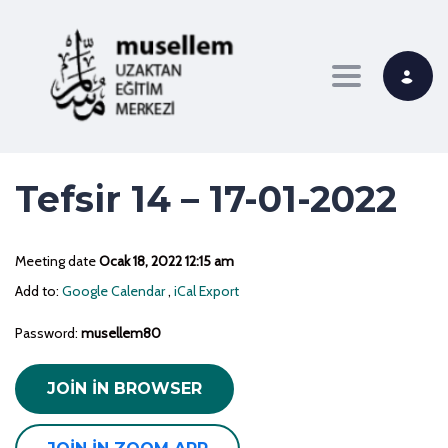
Toggle navi
Tefsir 14 – 17-01-2022
Meeting date
Ocak 18, 2022 12:15 am
Add to:
Google Calendar
,
iCal Export
Password:
musellem80
JOIN IN BROWSER