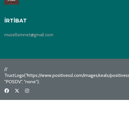
İRTIBAT
musellemnet@gmail.com
//
TrustLogo("https://www.positivessl.com/images/seals/positive
"POSDV", "none");