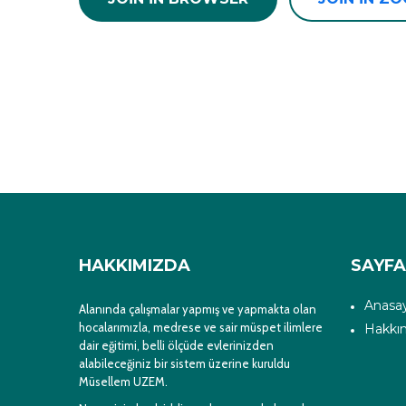
HAKKIMIZDA
SAYF
Anasa
Alanında çalışmalar yapmış ve yapmakta olan
hocalarımızla, medrese ve sair müspet ilimlere
Hakkı
dair eğitimi, belli ölçüde evlerinizden
alabileceğiniz bir sistem üzerine kuruldu
Müsellem UZEM.