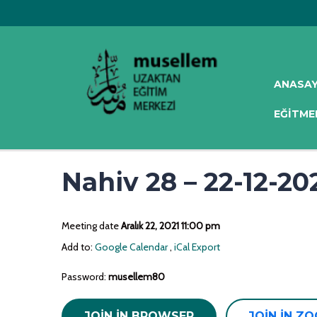
ANASA
EĞITME
Nahiv 28 – 22-12-20
Meeting date
Aralık 22, 2021 11:00 pm
Add to:
Google Calendar
,
iCal Export
Password:
musellem80
JOIN IN BROWSER
JOIN IN Z