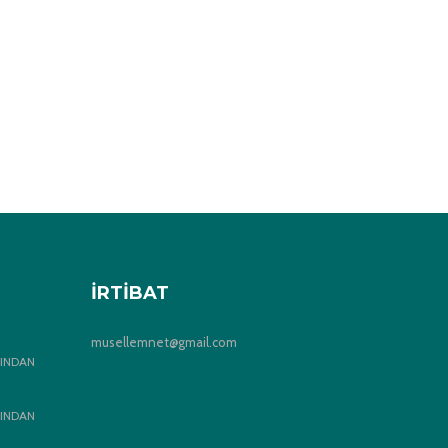
İRTIBAT
musellemnet@gmail.com
INDAN
INDAN