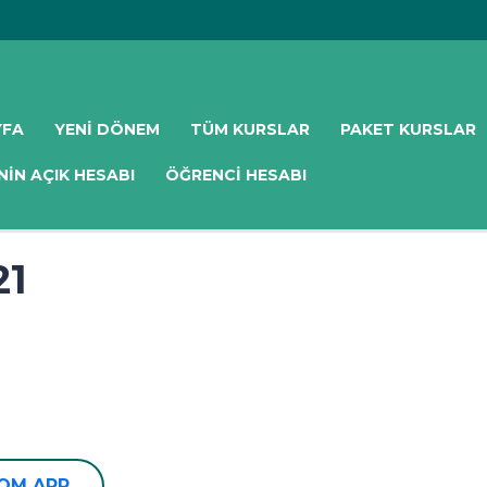
YFA
YENI DÖNEM
TÜM KURSLAR
PAKET KURSLAR
NIN AÇIK HESABI
ÖĞRENCI HESABI
21
OOM APP