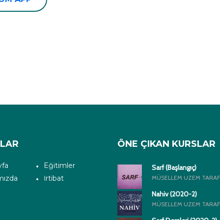
ALAR
ÖNE ÇIKAN KURSLAR
yfa
Eğitimler
Sarf (Başlangıç)
mızda
İrtibat
MÜSELLEM UZEM TARAF
Nahiv (2020-2)
MÜSELLEM UZEM TARAF