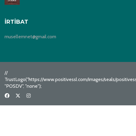
İRTIBAT
musellemnet@gmail.com
//
TrustLogo("https://www.positivessl.com/images/seals/positive
"POSDV", "none");