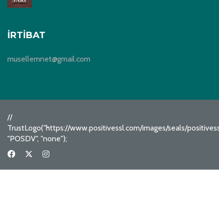
İRTIBAT
musellemnet@gmail.com
//
TrustLogo("https://www.positivessl.com/images/seals/positive
"POSDV", "none");