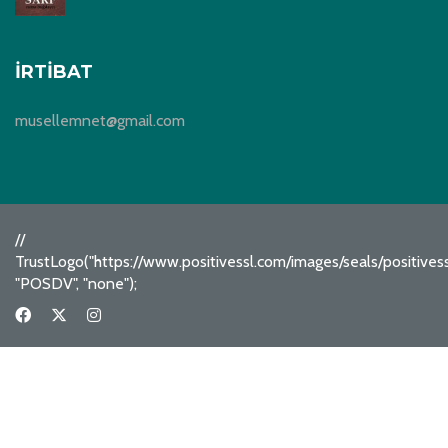
İRTIBAT
musellemnet@gmail.com
//
TrustLogo("https://www.positivessl.com/images/seals/positive
"POSDV", "none");