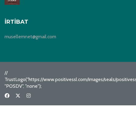
İRTIBAT
musellemnet@gmail.com
//
TrustLogo("https://www.positivessl.com/images/seals/positive
"POSDV", "none");