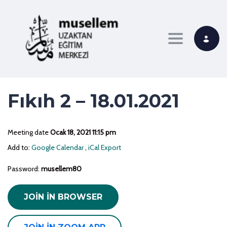
Toggle navi
Fıkıh 2 – 18.01.2021
Meeting date
Ocak 18, 2021 11:15 pm
Add to:
Google Calendar
,
iCal Export
Password:
musellem80
JOIN IN BROWSER