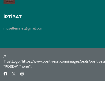
İRTIBAT
musellemnet@gmail.com
//
TrustLogo("https://www.positivessl.com/images/seals/positive
"POSDV", "none");