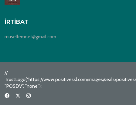
İRTIBAT
musellemnet@gmail.com
//
TrustLogo("https://www.positivessl.com/images/seals/positive
"POSDV", "none");