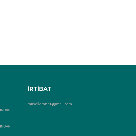
İRTIBAT
musellemnet@gmail.com
INDAN
INDAN