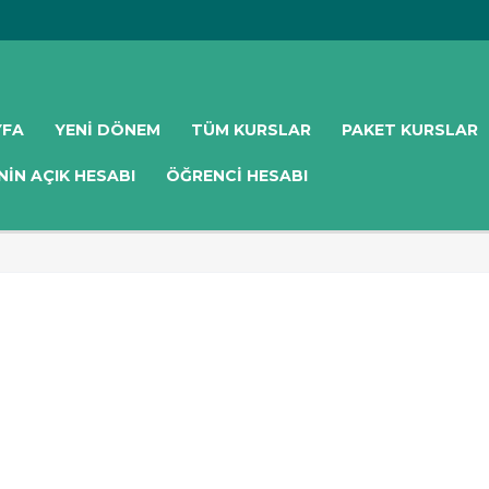
YFA
YENI DÖNEM
TÜM KURSLAR
PAKET KURSLAR
NIN AÇIK HESABI
ÖĞRENCI HESABI