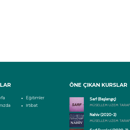
ALAR
ÖNE ÇIKAN KURSLAR
yfa
Eğitimler
Sarf (Başlangıç)
mızda
İrtibat
MÜSELLEM UZEM TARAF
Nahiv (2020-2)
MÜSELLEM UZEM TARAF