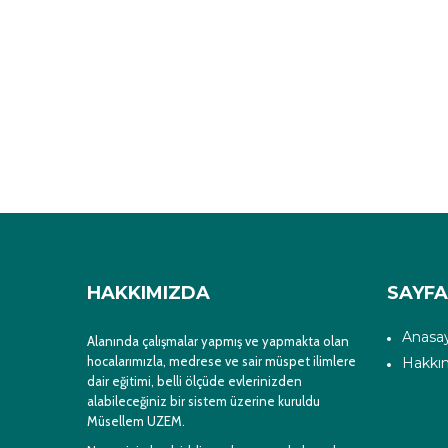
HAKKIMIZDA
SAYF
Anasa
Alanında çalışmalar yapmış ve yapmakta olan
hocalarımızla, medrese ve sair müspet ilimlere
Hakkı
dair eğitimi, belli ölçüde evlerinizden
alabileceğiniz bir sistem üzerine kuruldu
Müsellem UZEM.