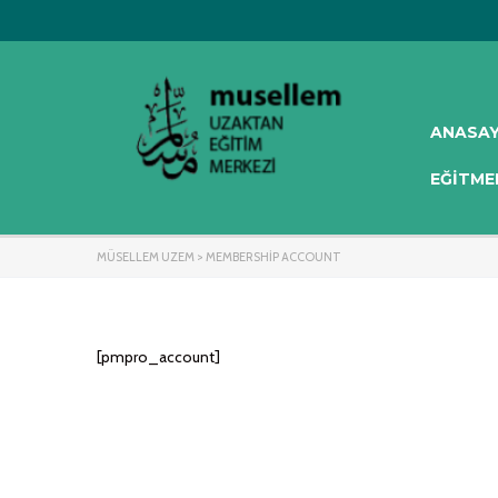
ANASA
EĞITME
MÜSELLEM UZEM
>
MEMBERSHIP ACCOUNT
[pmpro_account]