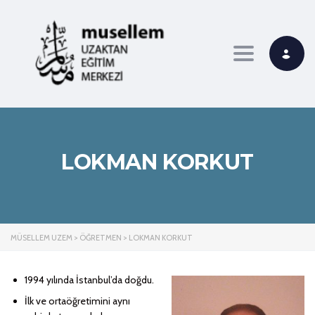
Toggle navi
LOKMAN KORKUT
MÜSELLEM UZEM
>
ÖĞRETMEN
>
LOKMAN KORKUT
1994 yılında İstanbul’da doğdu.
İlk ve ortaöğretimini aynı