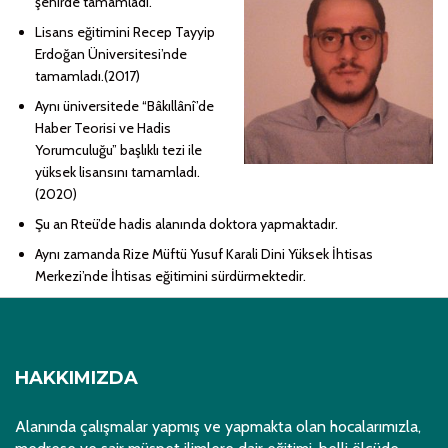
şehirde tamamladı.
Lisans eğitimini Recep Tayyip
Erdoğan Üniversitesi’nde
tamamladı.(2017)
Aynı üniversitede “Bâkıllânî’de
Haber Teorisi ve Hadis
Yorumculuğu” başlıklı tezi ile
yüksek lisansını tamamladı.
(2020)
Şu an Rteü’de hadis alanında doktora yapmaktadır.
Aynı zamanda Rize Müftü Yusuf Karali Dini Yüksek İhtisas
Merkezi’nde İhtisas eğitimini sürdürmektedir.
HAKKIMIZDA
Alanında çalışmalar yapmış ve yapmakta olan hocalarımızla,